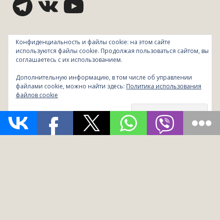
Конфиденциальность и файлы cookie: на этом сайте
СТАТЬИ
используются файлы cookie. Продолжая пользоваться сайтом, вы
соглашаетесь с их использованием.
Без рубрики
(13)
Дополнительную информацию, в том числе об управлении
файлами cookie, можно найти здесь:
Политика использования
Детское
(12)
файлов cookie
Женское
(14)
Здоровье
(174)
Исламская медицина
(49)
Основы
(42)
Питание
(82)
Рецепты
(40)
Психология
(56)
Физкультура и физиотерапия
(8)