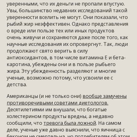
уверенными, что их деньги не пропали впустую.
Увы, большинство недавних исследований такой
уверенности вселить не могут. Они показали, что
рыбий жир неэффективен. Однако представления
о вреде или пользе тех или иных продуктов
очень живучи и сохраняются даже после того, как
научные исследования их опровергнут. Так, люди
продолжают свято верить в силу
антиоксидантов, в том числе витамина Е и бета-
каротина, убеждены они и в пользе рыбьего
жира. Эту убежденность разделяют и многие
ученые, возможно потому, что усвоили ее с
детства.
Американцы (и не только они)
вообще замучены
противоречивыми советами диетологов.
Десятилетиями им внушали, что богатые
холестерином продукты вредны, а недавно
сообщили, что
тревога была ложной
. На самом
деле, ученые уже давно выяснили, что яичница с
беконом не смертельна, но потребителям об этом